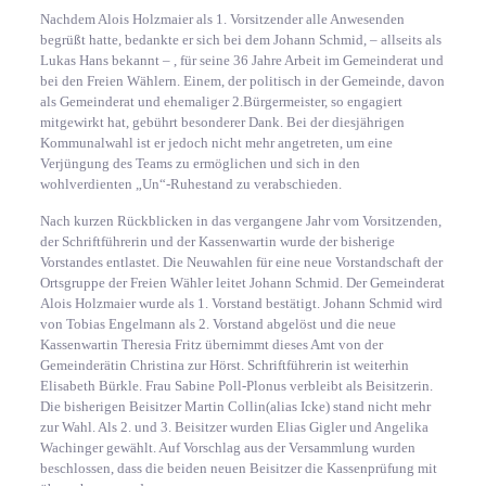
Nachdem Alois Holzmaier als 1. Vorsitzender alle Anwesenden
begrüßt hatte, bedankte er sich bei dem Johann Schmid, – allseits als
Lukas Hans bekannt – , für seine 36 Jahre Arbeit im Gemeinderat und
bei den Freien Wählern. Einem, der politisch in der Gemeinde, davon
als Gemeinderat und ehemaliger 2.Bürgermeister, so engagiert
mitgewirkt hat, gebührt besonderer Dank. Bei der diesjährigen
Kommunalwahl ist er jedoch nicht mehr angetreten, um eine
Verjüngung des Teams zu ermöglichen und sich in den
wohlverdienten „Un“-Ruhestand zu verabschieden.
Nach kurzen Rückblicken in das vergangene Jahr vom Vorsitzenden,
der Schriftführerin und der Kassenwartin wurde der bisherige
Vorstandes entlastet. Die Neuwahlen für eine neue Vorstandschaft der
Ortsgruppe der Freien Wähler leitet Johann Schmid. Der Gemeinderat
Alois Holzmaier wurde als 1. Vorstand bestätigt. Johann Schmid wird
von Tobias Engelmann als 2. Vorstand abgelöst und die neue
Kassenwartin Theresia Fritz übernimmt dieses Amt von der
Gemeinderätin Christina zur Hörst. Schriftführerin ist weiterhin
Elisabeth Bürkle. Frau Sabine Poll-Plonus verbleibt als Beisitzerin.
Die bisherigen Beisitzer Martin Collin(alias Icke) stand nicht mehr
zur Wahl. Als 2. und 3. Beisitzer wurden Elias Gigler und Angelika
Wachinger gewählt. Auf Vorschlag aus der Versammlung wurden
beschlossen, dass die beiden neuen Beisitzer die Kassenprüfung mit