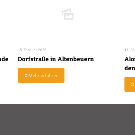
15. Februar 2026
11. F
nde
Dorfstraße in Altenbeuern
Alo
den
Mehr erfahren